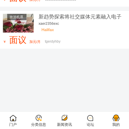
新趋势探索将社交媒体元素融入电子
旅游机票
邮件营销
xaer2356exc
Halifax
面议
tgerdyhby
￥
加元/月
门户
分类信息
新闻资讯
论坛
我的