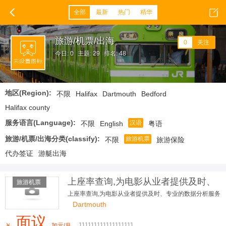
全部
最新
热门
精华
旅游/机票/出海
0
关注
今日: 0
主题: 29
排名: 48
地区(Region):
不限
Halifax
Dartmouth
Bedford
Halifax county
服务语言(Language):
汉语
不限
English
粤语
旅游/机票/出海分类(classify):
旅游机票
不限
旅游保险
代办签证
游艇出海
上座率查询,为电影从业者提供及时、
旅游机票
专业的数据分析服务
上座率查询,为电影从业者提供及时、专业的数据分析服务
Dartmouth
面议
111111111111111111
￥
加元/月