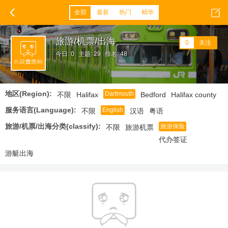
全部
最新
热门
精华
旅游/机票/出海
0
关注
今日: 0
主题: 29
排名: 48
地区(Region):
Dartmouth
不限
Halifax
Bedford
Halifax county
服务语言(Language):
English
不限
汉语
粤语
旅游/机票/出海分类(classify):
旅游保险
不限
旅游机票
代办签证
游艇出海