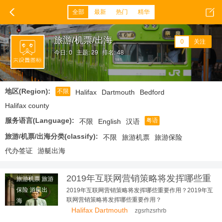
全部
最新
热门
精华
旅游/机票/出海
0
关注
今日: 0
主题: 29
排名: 48
地区(Region):
不限
Halifax
Dartmouth
Bedford
Halifax county
服务语言(Language):
粤语
不限
English
汉语
旅游/机票/出海分类(classify):
不限
旅游机票
旅游保险
代办签证
游艇出海
2019年互联网营销策略将发挥哪些重
旅游机票 旅游
要作用？
保险 游艇出
2019年互联网营销策略将发挥哪些重要作用？2019年互
联网营销策略将发挥哪些重要作用？
海
Halifax Dartmouth
zgsrhzsrhrb