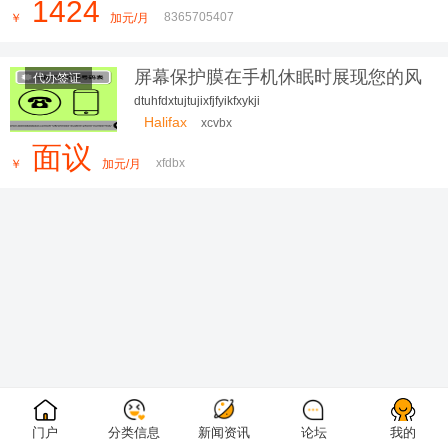
1424
8365705407
￥
加元/月
屏幕保护膜在手机休眠时展现您的风
代办签证
格
dtuhfdxtujtujixfjfyikfxykji
Halifax
xcvbx
面议
xfdbx
￥
加元/月
门户
分类信息
新闻资讯
论坛
我的