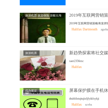
2019年互联网营
旅游机票 旅游保险 游艇出海
2019年互联网营销策略将发
Halifax Dartmouth
zgsrh
新趋势探索将社交
旅游机票
xaer2356exc
Halifax
屏幕保护膜在手机
代办签证
dtuhfdxtujtujixfjfyikfxykji
Halifax
xcvbx