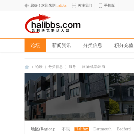
您好！欢迎来到
halibbs
关注我们
手机版
论坛
新闻资讯
分类信息
积分充值
论坛
分类信息
服务
旅游/机票/出海
hal
»
›
›
›
地区(Region):
不限
Halifax
Dartmouth
Bedford