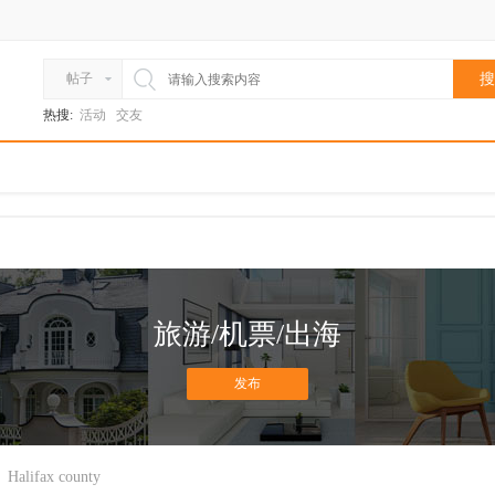
帖子
搜
热搜:
活动
交友
旅游/机票/出海
发布
Halifax county