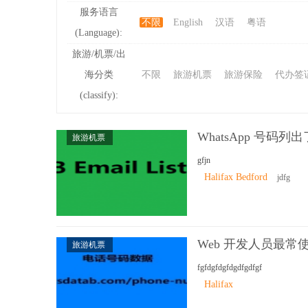
服务语言
不限
English
汉语
粤语
(Language):
ibb
旅游/机票/出
海分类
不限
旅游机票
旅游保险
代办签
(classify):
WhatsApp 号码
旅游机票
gfjn
Halifax Bedford
jdfg
s
Web 开发人员最常使用
旅游机票
fgfdgfdgfdgdfgdfgf
Halifax