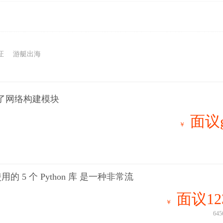
证
游艇出海
列出了网络构建模块
面议g
￥
的 5 个 Python 库 是一种非常流
面议12
￥
645