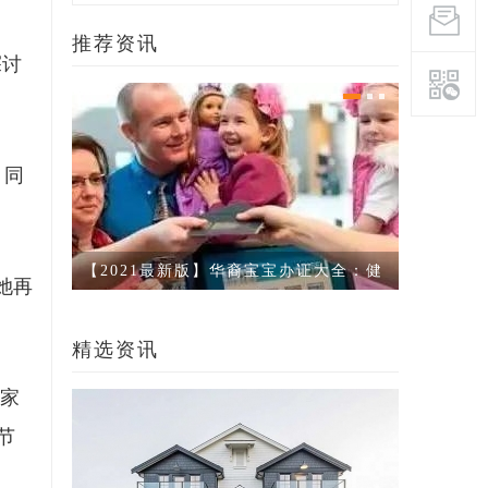
推荐资讯
探讨
。同
大全：健
ICBC推新政！5月起，每人每年可多省
实名举报
她再
$400保
夜诱惑
精选资讯
的家
节