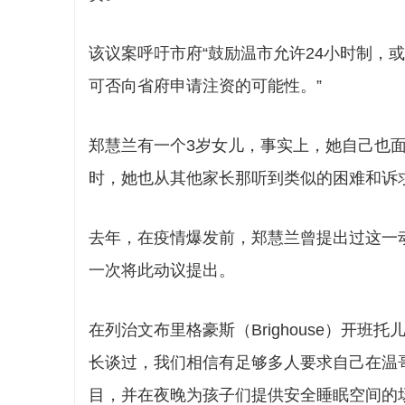
该议案呼吁市府“鼓励温市允许24小时制，
可否向省府申请注资的可能性。”
郑慧兰有一个3岁女儿，事实上，她自己也
时，她也从其他家长那听到类似的困难和诉
值得买吗？为何四种房型不再有它一席
豪横！温
去年，在疫情爆发前，郑慧兰曾提出过这一
之地？
马仕给
一次将此动议提出。
在列治文布里格豪斯（Brighouse）开班托儿
长谈过，我们相信有足够多人要求自己在温
目，并在夜晚为孩子们提供安全睡眠空间的场