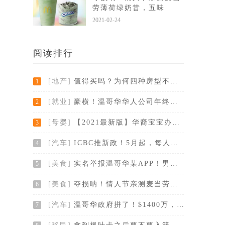
劳薄荷绿奶昔，五味
2021-02-24
阅读排行
[地产]
值得买吗？为何四种房型不再有它一席之地？
1
[就业]
豪横！温哥华华人公司年终奖竟然送爱马仕给
2
[母婴]
【2021最新版】华裔宝宝办证大全：健康卡、
3
[汽车]
ICBC推新政！5月起，每人每年可多省$400保
4
[美食]
实名举报温哥华某APP！男女通吃，深夜诱惑
5
[美食]
夺损呐！情人节亲测麦当劳薄荷绿奶昔，五味
6
[汽车]
温哥华政府拼了！$1400万，全部更换停车计
7