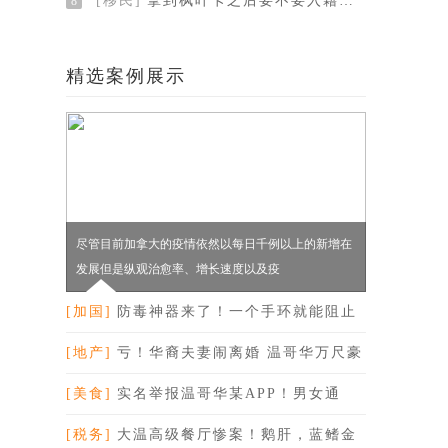
[移民]
拿到枫叶卡之后要不要入籍呢？一文就看懂！
8
精选案例展示
尽管目前加拿大的疫情依然以每日千例以上的新增在
发展但是纵观治愈率、增长速度以及疫
[加国]
防毒神器来了！一个手环就能阻止
新冠病毒传
[地产]
亏！华裔夫妻闹离婚 温哥华万尺豪
宅遭强拆
[美食]
实名举报温哥华某APP！男女通
吃，深夜诱惑
[税务]
大温高级餐厅惨案！鹅肝，蓝鳍金