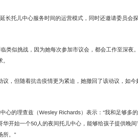
或延长托儿中心服务时间的运营模式，同时还邀请委员会
面临类似挑战，因为她每次参加市议会，都会工作至深夜
求。
哥华华人公司年终奖竟然送爱
【2021最新版】华裔宝宝办证
动议，但随着抗击疫情更为紧迫，她撤回了该动议，如今
康卡、
中心的理查兹（Wesley Richards）表示：“我和足够多
哥华开始一个50人的夜间托儿中心，能够给孩子提供晚间
所。”