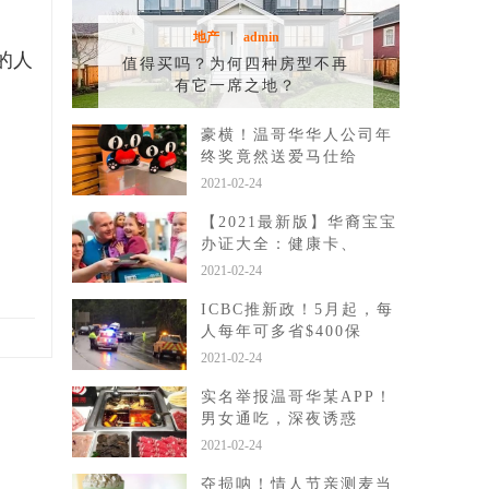
地产
|
admin
的人
值得买吗？为何四种房型不再
有它一席之地？
豪横！温哥华华人公司年
终奖竟然送爱马仕给
2021-02-24
【2021最新版】华裔宝宝
办证大全：健康卡、
2021-02-24
ICBC推新政！5月起，每
人每年可多省$400保
2021-02-24
实名举报温哥华某APP！
男女通吃，深夜诱惑
2021-02-24
夺损呐！情人节亲测麦当